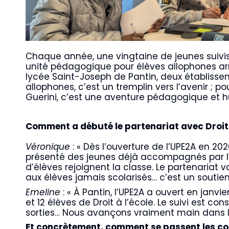
Chaque année, une vingtaine de jeunes suivis 
unité pédagogique pour élèves allophones ar
lycée Saint-Joseph de Pantin, deux établissem
allophones, c’est un tremplin vers l’avenir ; 
Guerini, c’est une aventure pédagogique et h
Comment a débuté le partenariat avec Droit à
Véronique
: « Dès l’ouverture de l’UPE2A en 202
présenté des jeunes déjà accompagnés par l’a
d’élèves rejoignent la classe. Le partenariat v
aux élèves jamais scolarisés… c’est un soutien 
Emeline
: « À Pantin, l’UPE2A a ouvert en janv
et 12 élèves de Droit à l’école. Le suivi est con
sorties… Nous avançons vraiment main dans la
Et concrètement, comment se passent les co