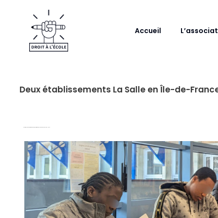
Aller
au
contenu
Accueil
L’associat
Deux établissements La Salle en Île-de-France,
Ensemble, ils ouvrent de nouveaux horizons aux jeunes accueillis en UPE2A