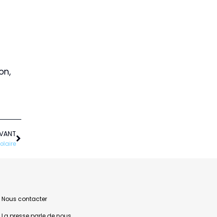
on,
Suivant
IVANT
olaire
Nous contacter
La presse parle de nous