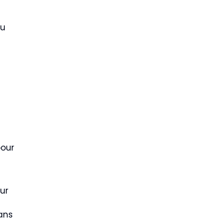
du
pour
ur
sans