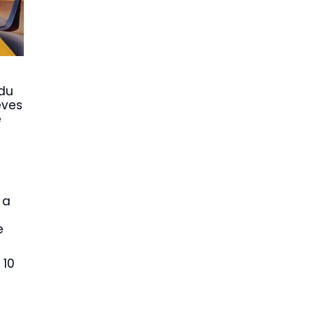
 du
èves
e
 a
e
 10