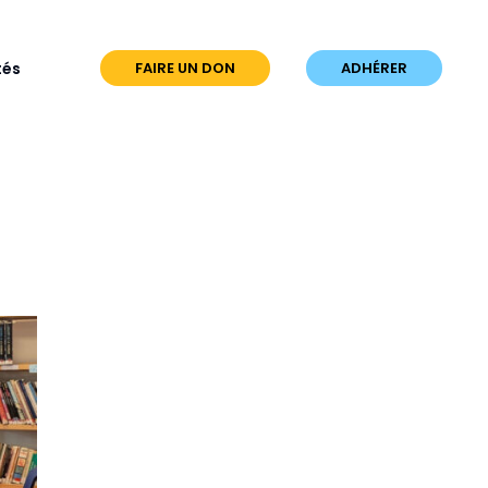
tés
FAIRE UN DON
ADHÉRER