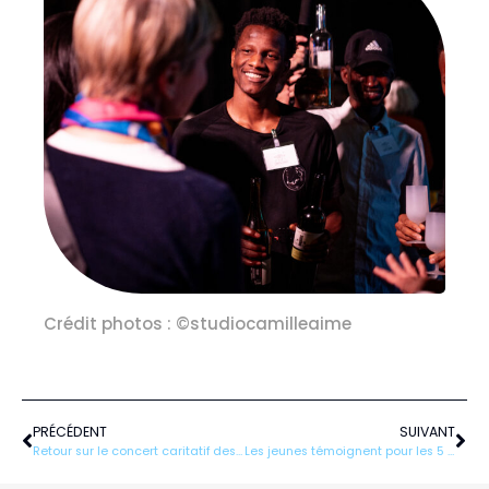
Crédit photos : ©studiocamilleaime
Précédent
Sui
PRÉCÉDENT
SUIVANT
Retour sur le concert caritatif des 5 ans de Droit à l’école
Les jeunes témoignent pour les 5 ans de Droit à l’école