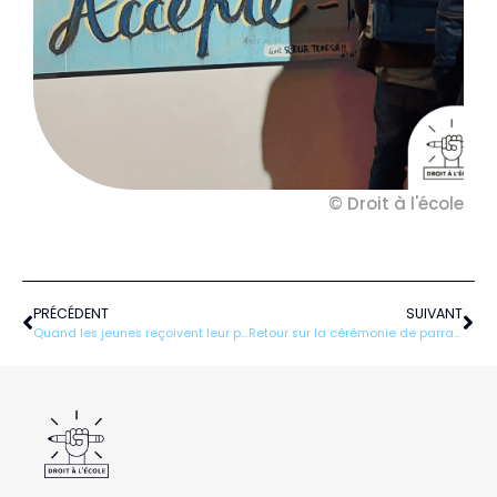
© Droit à l'école
Précédent
Sui
PRÉCÉDENT
SUIVANT
Quand les jeunes reçoivent leur premier diplôme…
Retour sur la cérémonie de parrainage et marrainage à la mairie du 11ème arrondissement