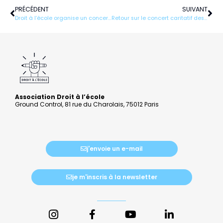
Précédent
Sui
PRÉCÉDENT
SUIVANT
Droit à l’école organise un concert solidaire pour ses 5 ans
Retour sur le concert caritatif des 5 ans de Droit à l’école
Association Droit à l’école
Ground Control, 81 rue du Charolais, 75012 Paris
j'envoie un e-mail
je m'inscris à la newsletter