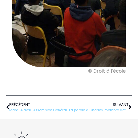
© Droit à l'école
Précédent
Sui
PRÉCÉDENT
SUIVANT
Mardi 4 avril : Assemblée Générale 2023
La parole à Charles, membre actif du pôle orientation