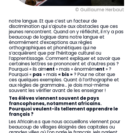
© Guillaume Herbaut
notre langue. Et que c’est un facteur de
discrimination qui s’ajoute aux obstacles que ces
jeunes rencontrent. Quand on y réfléchit, il n’y a pas
beaucoup de logique dans notre langue et
énormément d’exceptions aux règles
orthographiques et phonétiques qui ne
s’acquièrent que par l’héritage culturel ou
l’apprentissage. Comment expliquer et savoir que
certaines lettres se prononcent et d’autres pas ?
Pourquoi « ils aim
ent
» mais « énormém
ent
» ?
Pourquoi «
pas
» mais
« bis »
? Pour ne citer que
ces quelques exemples. Quant à l’orthographe et
aux règles de grammaire… je dois moi-même
souvent les vérifier avant de les enseigner !
Tes élèves viennent souvent de pays
francophones, notamment africains.
Pourquoi veulent-ils tellement apprendre le
français ?
Les Africain.e.s que nous accueillons viennent pour
beaucoup de villages éloignés des capitales ou
grandes villes où l’on parle le français. Iels parlent