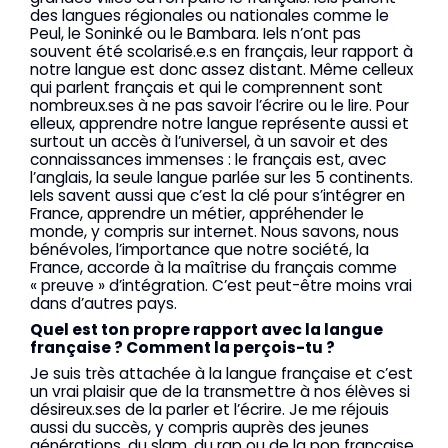
des langues régionales ou nationales comme le
Peul, le Soninké ou le Bambara. Iels n’ont pas
souvent été scolarisé.e.s en français, leur rapport à
notre langue est donc assez distant. Même celleux
qui parlent français et qui le comprennent sont
nombreux.ses à ne pas savoir l’écrire ou le lire. Pour
elleux, apprendre notre langue représente aussi et
surtout un accès à l’universel, à un savoir et des
connaissances immenses : le français est, avec
l’anglais, la seule langue parlée sur les 5 continents.
Iels savent aussi que c’est la clé pour s’intégrer en
France, apprendre un métier, appréhender le
monde, y compris sur internet. Nous savons, nous
bénévoles, l’importance que notre société, la
France, accorde à la maîtrise du français comme
« preuve » d’intégration. C’est peut-être moins vrai
dans d’autres pays.
Quel est ton propre rapport avec la langue
française ? Comment la perçois-tu ?
Je suis très attachée à la langue française et c’est
un vrai plaisir que de la transmettre à nos élèves si
désireux.ses de la parler et l’écrire. Je me réjouis
aussi du succès, y compris auprès des jeunes
générations, du slam, du rap ou de la pop française.