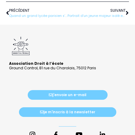
Précédent
Sui
PRÉCÉDENT
SUIVANT
Quand un grand lycée parisien s’engage…
Portrait d’un jeune majeur isolé engagé
Association Droit à l’école
Ground Control, 81 rue du Charolais, 75012 Paris
j'envoie un e-mail
je m'inscris à la newsletter