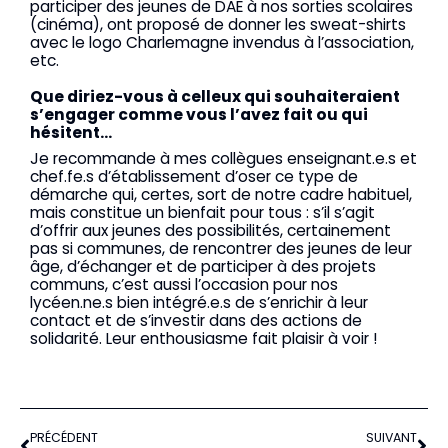
participer des jeunes de DAE à nos sorties scolaires
(cinéma), ont proposé de donner les sweat-shirts
avec le logo Charlemagne invendus à l’association,
etc.
Que diriez-vous à celleux qui souhaiteraient
s’engager comme vous l’avez fait ou qui
hésitent…
Je recommande à mes collègues enseignant.e.s et
chef.fe.s d’établissement d’oser ce type de
démarche qui, certes, sort de notre cadre habituel,
mais constitue un bienfait pour tous : s’il s’agit
d’offrir aux jeunes des possibilités, certainement
pas si communes, de rencontrer des jeunes de leur
âge, d’échanger et de participer à des projets
communs, c’est aussi l’occasion pour nos
lycéen.ne.s bien intégré.e.s de s’enrichir à leur
contact et de s’investir dans des actions de
solidarité. Leur enthousiasme fait plaisir à voir !
Précédent
Sui
PRÉCÉDENT
SUIVANT