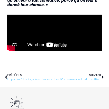
qu’on leur a fait confiance, parce qu’on leur a
donné leur chance. »
Précédent
Sui
PRÉCÉDENT
SUIVANT
La parole à Lucile, volontaire en service civique au pôle orientation
Les JO commencent… et nos élèves sont privé.es d’école !