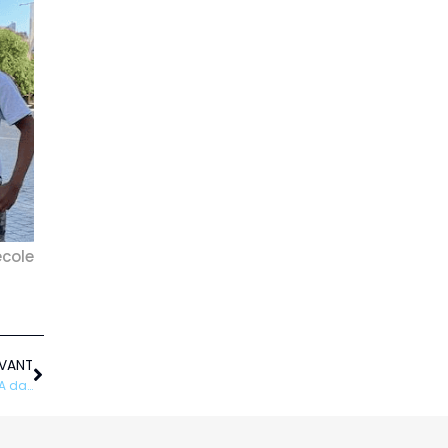
école
Suivant
IVANT
Droit à l’école dénonce les difficultés d’accès à l’éducation des MNA dans un communiqué de presse