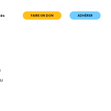
tés
FAIRE UN DON
ADHÉRER
s
au