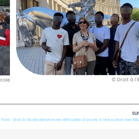
© Droit à l'
école
SU
 Paris